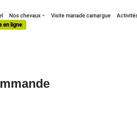
el
Nos chevaux
Visite manade camargue
Activité
e en ligne
 commande