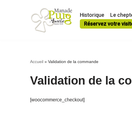
Historique
Le chept
Aller
Réservez votre visit
au
contenu
Accueil
»
Validation de la commande
Validation de la
[woocommerce_checkout]